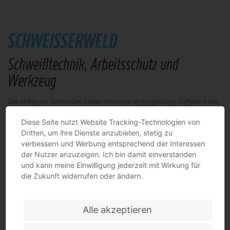
SCHWEISSERWELD
Schweißtechnik, Arbeitsschutz und
Werkzeug
Der Aktivkreis Schweißen bietet mit einem umfangreichen Sortiment alle
Produkte und Services, die Sie für Ihren Betrieb benötigen. Rund um das
Thema Schweißtechnik finden Sie hier alle Neuigkeiten.
Diese Seite nutzt Website Tracking-Technologien von
Dritten, um ihre Dienste anzubieten, stetig zu
Wir freuen uns auf dieser Website Neuigkeiten und Lösungen für die
verbessern und Werbung entsprechend der Interessen
Kunden und Interessierte aus Bau, Handwerk, Industrie und Kommunen
der Nutzer anzuzeigen. Ich bin damit einverstanden
anzubieten. Ein Bezug von Waren und Dienstleistungen erfolgt über
unsere Fachhandelspartner.
und kann meine Einwilligung jederzeit mit Wirkung für
die Zukunft widerrufen oder ändern.
Alle akzeptieren