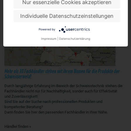
Nur essenzielle Cookies akzeptieren
HÄNDLER
Individuelle Datenschutzeinstellungen
Powered by
Impressum
|
Datenschutzerklärung
Mehr als 30 Fachhändler stehen mit ihrem Namen für die Produkte der
Schweisserweld!
Durch langjährige Erfahrung im Bereich der Schweisstechnik stehen die
Fachhändler nicht nur für Nachhaltigkeit, sonder auch für Effektivität
und Zuverlässigkeit!
Sind Sie auf der Suche nach professionellen Produkten und
kompetenter Beratung?
Dann finden Sie hier den passenden Fachhändler in Ihrer Nähe.
Händler finden »