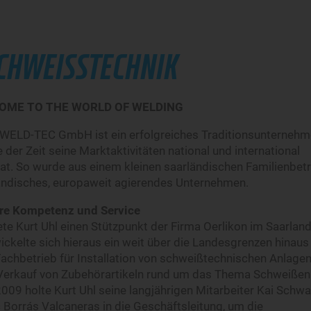
CHWEISSTECHNIK
COME TO THE WORLD OF WELDING
l WELD-TEC GmbH ist ein erfolgreiches Traditionsunternehm
 der Zeit seine Marktaktivitäten national und international
at. So wurde aus einem kleinen saarländischen Familienbetr
tändisches, europaweit agierendes Unternehmen.
re Kompetenz und Service
e Kurt Uhl einen Stützpunkt der Firma Oerlikon im Saarland
ickelte sich hieraus ein weit über die Landesgrenzen hinaus
achbetrieb für Installation von schweißtechnischen Anlage
erkauf von Zubehörartikeln rund um das Thema Schweißen
009 holte Kurt Uhl seine langjährigen Mitarbeiter Kai Schwa
Borrás Valcaneras in die Geschäftsleitung, um die