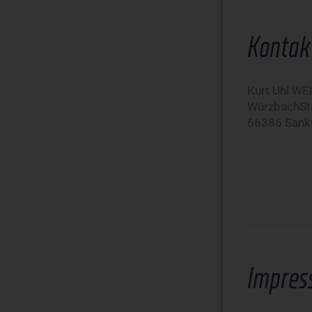
Kontak
Kurt Uhl W
WürzbachStr
66386 Sankt
Impres