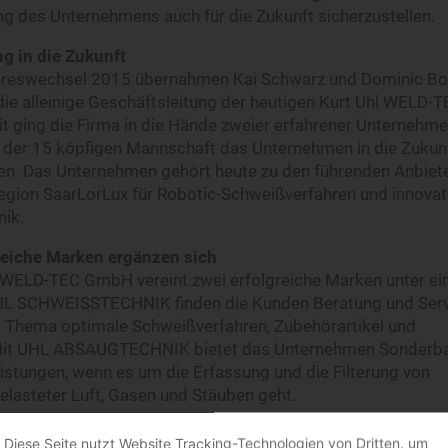
ng des Unternehmens auch für die Zukunft sicherzustellen.
ng in die Zukunft
reswechsel 2015 übernahmen Kai Schwarz und Dominic Bo
ie alleinige Geschäftsleitung der heutigen Kurt Uhl WELD-
 ging die Firma in die Hände zweier erfahrener Unternehme
it der 15 köpfigen Mannschaft das Unternehmen in die Zukun
en. Das Unternehmen gehört heute zu den führenden Anbiet
region SaarLorLux für Robotic-Schweißverfahren und innovat
ik.
reiche Marken ergänzen sich
l WELD-TEC GmbH vereint zwei erfolgreiche Marken unter e
HL SCHWEISSTECHNIK finden die Kunden Beratung und Ser
 Thema optimale Schweißverfahren, Zubehörartikel und
 Mit UHL ABSAUGTECHNIK bietet das Unternehmen Sonderb
istungen, wenn es um die Erfassung und die Filterung von
elasteter Luft, Gasen und Stäuben geht.
men ist zertifiziert nach DIN EN ISO 9001:2015.
Diese Seite nutzt Website Tracking-Technologien von Dritten, um