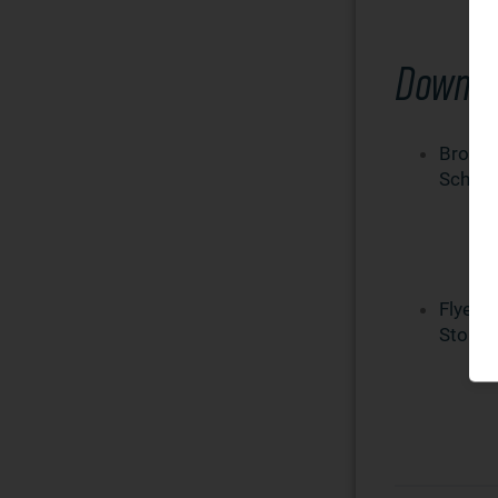
Downlo
Brosch
Schwei
Flyer-P
Story