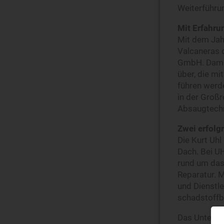
Weiterführu
Mit Erfahru
Mit dem Jah
Valcaneras d
GmbH. Damit
über, die m
führen werd
in der Groß
Absaugtechn
Zwei erfolg
Die Kurt Uh
Dach. Bei U
rund um das
Reparatur.
und Dienstle
schadstoffb
Das Unterneh