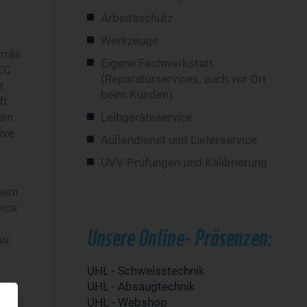
Arbeitsschutz
Werkzeuge
rrás
Eigene Fachwerkstatt
TEC
(Reparaturservices, auch vor Ort
r
beim Kunden)
ft
ern
Leihgeräteservice
ive
Außendienst und Lieferservice
UVV-Prüfungen und Kalibrierung
inem
vice
Unsere Online- Präsenzen:
au
UHL - Schweisstechnik
UHL - Absaugtechnik
UHL - Webshop