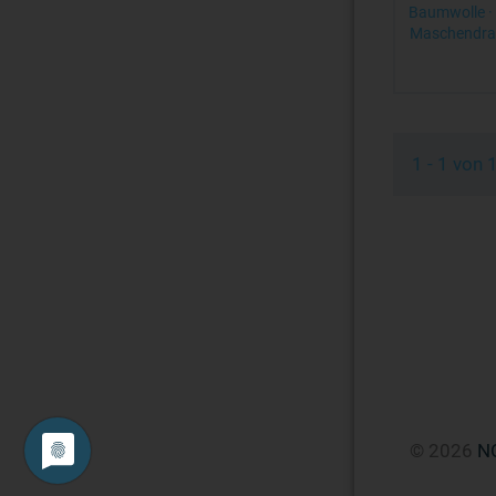
Baumwolle · 
Maschendrah
1 - 1 von
© 2026
N