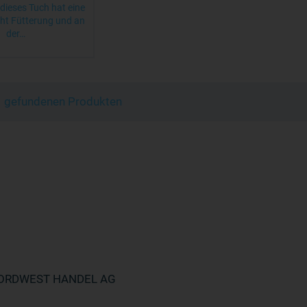
dieses Tuch hat eine
t Fütterung und an
der…
 1 gefundenen Produkten
ORDWEST HANDEL AG