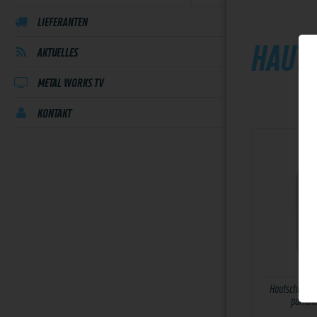
LIEFERANTEN
HAUT
AKTUELLES
METAL WORKS TV
KONTAKT
Hautschutzcre
parfüm