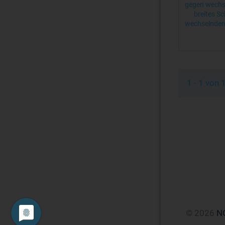
gegen wechse
breites S
wechselnden 
1 - 1 von
© 2026
N