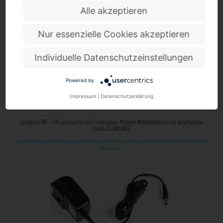
Alle akzeptieren
Nur essenzielle Cookies akzeptieren
Individuelle Datenschutzeinstellungen
Powered by
Impressum
|
Datenschutzerklärung
Ladegerät PAF-1101 passend für alle CleanSpace-Modelle Mehrfachstecker für verschiedene
Länder CLEANSPACE
das CleanSpace-Akku-Ladegerät ist spezifisch zum Laden des internen Lithium-Polymer-
Akkus der…