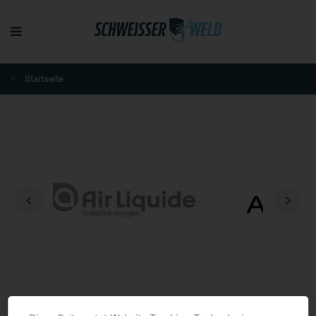
Skip
to
main
content
Startseite