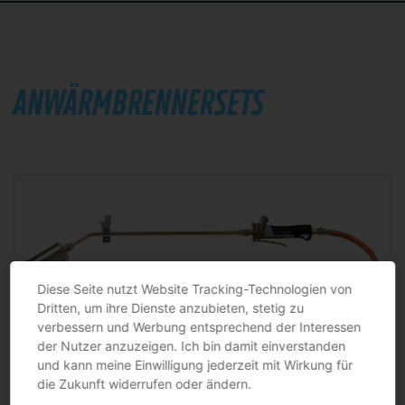
ANWÄRMBRENNERSETS
Diese Seite nutzt Website Tracking-Technologien von
Dritten, um ihre Dienste anzubieten, stetig zu
verbessern und Werbung entsprechend der Interessen
der Nutzer anzuzeigen. Ich bin damit einverstanden
und kann meine Einwilligung jederzeit mit Wirkung für
Propananwärmbrennerset Pro 88 HBS 3460-60/850 mm mit Druckminderer manuelle Zündung 5 m
die Zukunft widerrufen oder ändern.
SIEVERT
4 bar Druckregler mit SBS · besonders geeignet für das Verlegen von bituminösen Dach-