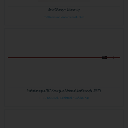
Drahtführungen AK Industry
mit Seele und Anschlussstücken
Drahtführungen PTFE-Seele (Alu-Edelstahl-Ausführung) A.BINZEL
PTFE-Seele (Alu-Edelstahl-Ausführung)