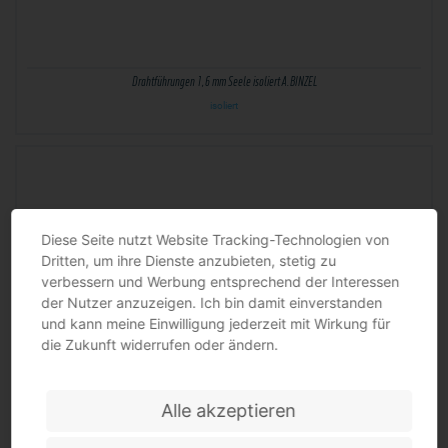
Drahtführungen 1,6 mm Seele isoliert A.BINZEL
isoliert
Diese Seite nutzt Website Tracking-Technologien von
Dritten, um ihre Dienste anzubieten, stetig zu
verbessern und Werbung entsprechend der Interessen
der Nutzer anzuzeigen. Ich bin damit einverstanden
und kann meine Einwilligung jederzeit mit Wirkung für
die Zukunft widerrufen oder ändern.
Drahtführungen 1-1,2 mm PA-Seele (Edelstahl-CuSi-Ausführung) A.BINZEL
PA-Seele (Edelstahl-CuSi-Ausführung)
Alle akzeptieren