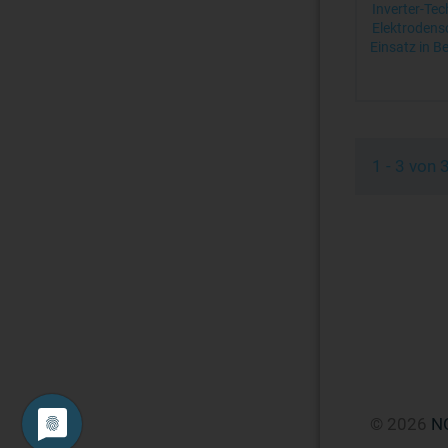
Inverter-Tec
Elektrodens
Einsatz in B
1 - 3 von
© 2026
N