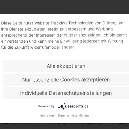
TRODENSCHWEISSMASCHINEN
Diese Seite nutzt Website Tracking-Technologien von Dritten, um
ihre Dienste anzubieten, stetig zu verbessern und Werbung
entsprechend der Interessen der Nutzer anzuzeigen. Ich bin damit
einverstanden und kann meine Einwilligung jederzeit mit Wirkung
für die Zukunft widerrufen oder ändern.
Alle akzeptieren
Nur essenzielle Cookies akzeptieren
Individuelle Datenschutzeinstellungen
Powered by
Impressum
|
Datenschutzerklärung
hweißgerät WT-MMA 140
Elektrodenschweißgerät WT-MMA 160
Elektr
20-140 A WELDING TEAM
mit Zubehör 10-160 A WELDING TEAM
mit Zu