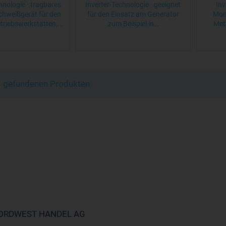
hnologie · tragbares
Inverter-Technologie · geeignet
Inv
chweißgerät für den
für den Einsatz am Generator
Mon
etriebswerkstätten,…
zum Beispiel in…
Meta
 3 gefundenen Produkten
ORDWEST HANDEL AG