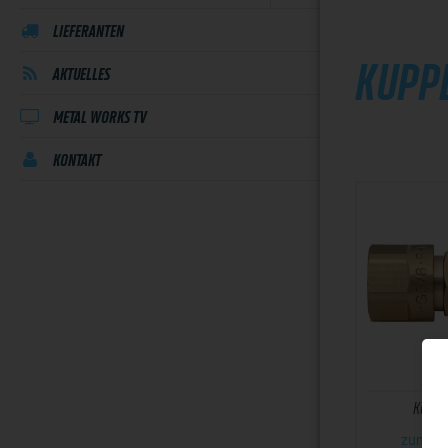
LIEFERANTEN
KUPP
AKTUELLES
METAL WORKS TV
KONTAKT
Kupplu
zum An