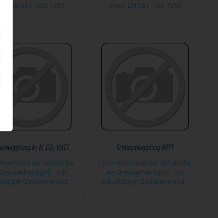
ach EN 561 - ISO 7289
· nach EN 561 - ISO 7289
uchkupplung Ar, N, CO₂ WITT
Schlauchkupplung WITT
 Anschluss der Schläuche
- zum Anschluss der Schläuche
Brennerhandgriff · mit
am Brennerhandgriff · mit
ttätiger Gassperre und…
selbsttätiger Gassperre und…