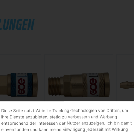
LUNGEN
Diese Seite nutzt Website Tracking-Technologien von Dritten, um
ihre Dienste anzubieten, stetig zu verbessern und Werbung
ngskörper A GCE
Kupplungskörper C GCE
entsprechend der Interessen der Nutzer anzuzeigen. Ich bin damit
einverstanden und kann meine Einwilligung jederzeit mit Wirkung
schluss an den
für Schlauchanschluss · nach EN
zum An