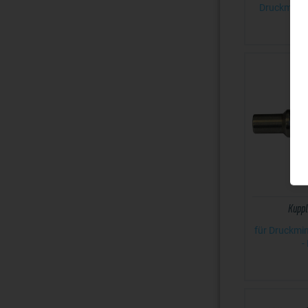
Druckminder
Kuppl
für Druckmin
-