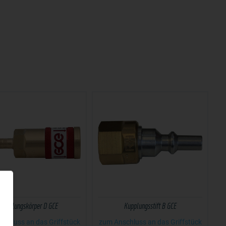
Kupplungskörper D GCE
Kupplungsstift B GCE
schluss an das Griffstück
zum Anschluss an das Griffstück