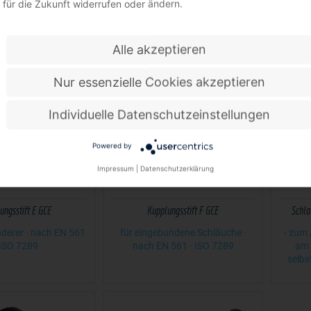
für die Zukunft widerrufen oder ändern.
er · nach EN 561 -
561 - ISO 7289
· n
ISO 7289
Alle akzeptieren
Nur essenzielle Cookies akzeptieren
Individuelle Datenschutzeinstellungen
Powered by
Impressum
|
Datenschutzerklärung
ungsstift E GCE
Kupplungsstift F GCE
Schla
derer · nach EN 561
für eingebundene Schläuche ·
- zum
 ISO 7289
nach EN 561 - ISO 7289
am 
selbs