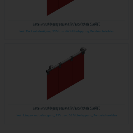
Lamellenaufhängung passend für Pendelschale SINOTEC
fest · Deckenbefestigung 33% bzw. 66 % Überlappung, Pendelschale blau
Lamellenaufhängung passend für Pendelschale SINOTEC
fest · Längswandbefestigung, 33% bzw. 66 % Überlappung, Pendelschale blau