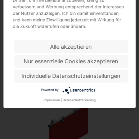
Dritten, um ihre Dienste anzubieten, stetig zu
verbessern und Werbung entsprechend der Interessen
der Nutzer anzuzeigen. Ich bin damit einverstanden
und kann meine Einwilligung jederzeit mit Wirkung für
die Zukunft widerrufen oder ändern.
Alle akzeptieren
Nur essenzielle Cookies akzeptieren
Individuelle Datenschutzeinstellungen
Lamellenaufhängung passend für Pendelschale SINOTEC
seitenverschiebbar · Längswandbefestigung, 33% bzw. 66 % Überlappung, Pendelschale…
Powered by
Impressum
|
Datenschutzerklärung