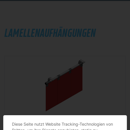
LAMELLENAUFHÄNGUNGEN
Lamellenaufhängung passend für Pendelschale SINOTEC
Diese Seite nutzt Website Tracking-Technologien von
seitenverschiebbar · Deckenbefestigung, 33% bzw. 66 % Überlappung, Pendelschale…