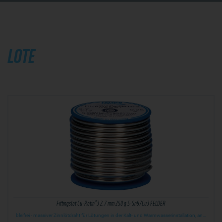
LOTE
Fittingslot Cu-Rotin®3 2,7 mm 250 g S-Sn97Cu3 FELDER
bleifrei · massiver Zinnlötdraht für Lötungen in der Kalt- und Warmwasserinstallation, an…