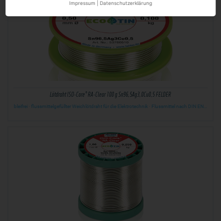
Impressum
|
Datenschutzerklärung
Lötdraht ISO-Core® RA-Clear 100 g Sn96,5Ag3,0Cu0,5 FELDER
bleifrei · flussmittelgefüllter Weichlötdraht für die Elektrotechnik · Flussmittel nach DIN EN…