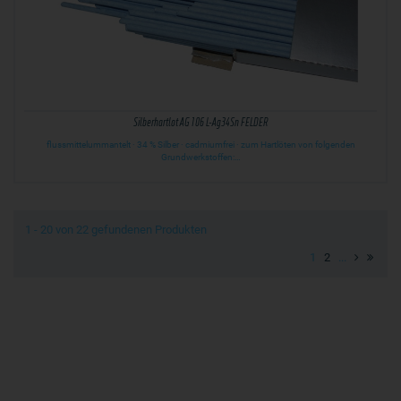
Silberhartlot AG 106 L-Ag34Sn FELDER
flussmittelummantelt · 34 % Silber · cadmiumfrei · zum Hartlöten von folgenden
Grundwerkstoffen:…
1 - 20 von 22 gefundenen Produkten
1
2
...