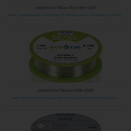
Lötdraht ISO-Core® RAClear 250 g Sn100Ni+ FELDER
bleifrei · flussmittelgefüllter Weichlötdraht für die Elektrotechnik · Flussmittel nach DIN EN…
Lötdraht ISO-Core® UltraClear Sn100Ni+ FELDER
bleifrei · flussmittelgefüllter, halogenfreier Weichlötdraht für die Elektronikfertigung ·…