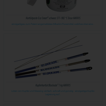
Hartlötpaste Eco Smart® schwarz 371-982 °C Dose HARRIS
einzigartiges, zum Patent angemeldetes Silberlot-Flussmittel, welches über eine…
Kupferhartlot Blockade® 1 kg HARRIS
Löten von Kupfer und Messing: einfach, schnell und günstig · einzigartige Kupfer-
Legierung auf…