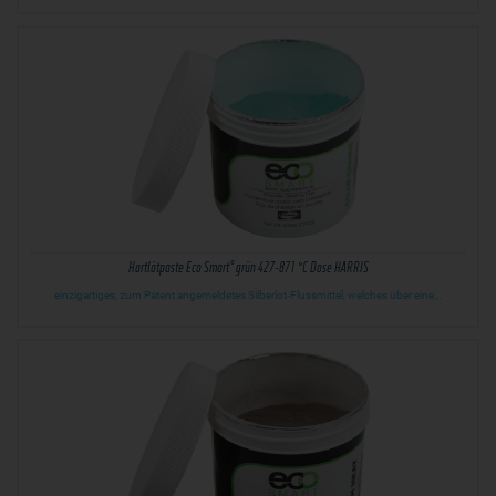
Hartlötpaste Eco Smart® grün 427-871 °C Dose HARRIS
einzigartiges, zum Patent angemeldetes Silberlot-Flussmittel, welches über eine…