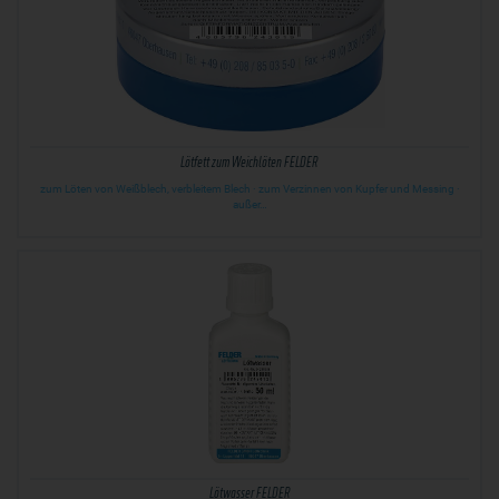
Lötfett zum Weichlöten FELDER
zum Löten von Weißblech, verbleitem Blech · zum Verzinnen von Kupfer und Messing ·
außer…
Lötwasser FELDER