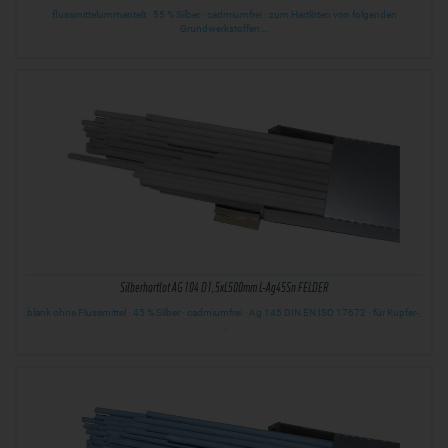
flussmittelummantelt · 55 % Silber · cadmiumfrei · zum Hartlöten von folgenden
Grundwerkstoffen:…
Silberhartlot AG 104 D1,5xL500mm L-Ag45Sn FELDER
blank ohne Flussmittel · 45 % Silber · cadmiumfrei · Ag 145 DIN EN ISO 17672 · für Kupfer-,
…