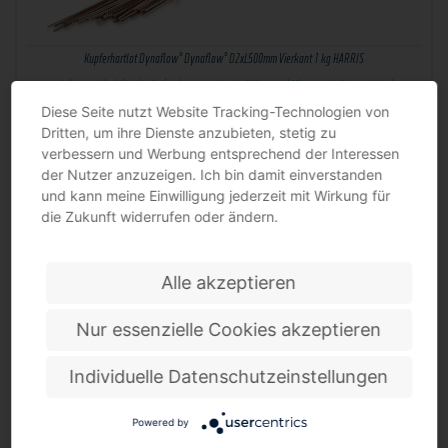
Kupferhartlot Dynaflow® Dynaflow® D2xL500mm Vierkant 1 kg HARRIS
speziell entwickelt für die Anforderungen in der Kälte- und Klimatechnik sowie in der…
Diese Seite nutzt Website Tracking-Technologien von
Dritten, um ihre Dienste anzubieten, stetig zu
verbessern und Werbung entsprechend der Interessen
der Nutzer anzuzeigen. Ich bin damit einverstanden
und kann meine Einwilligung jederzeit mit Wirkung für
die Zukunft widerrufen oder ändern.
Alle akzeptieren
Nur essenzielle Cookies akzeptieren
Lötdraht ISO-Core® Clear Sn100Ni+ FELDER
bleifrei · für hohe Anforderungen beim Löten mit bleifreien Legierungen · für alle
Individuelle Datenschutzeinstellungen
Lötarbeiten…
Powered by