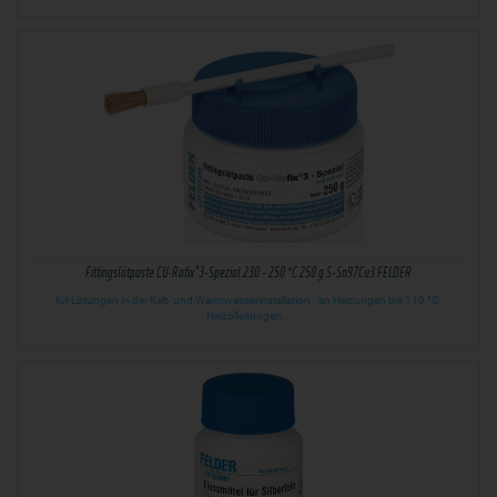
Fittingslötpaste CU-Rofix®3-Spezial 230 - 250 °C 250 g S-Sn97Cu3 FELDER
für Lötungen in der Kalt- und Warmwasserinstallation · an Heizungen bis 110 °C,
Heizölleitungen,…