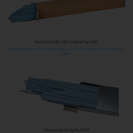
Neusilberhartlot UM Cu 305 L-Cu Ni Zn 42 5 kg FELDER
Stäbe flussmittelummantelt · Eigenschaften und Anwendungsgebiete: zum Hartlöten von
Stahl,…
Silberhartlot AG 102 L-Ag55Sn FELDER