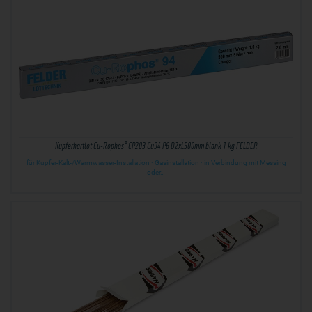
Kupferhartlot Cu-Rophos® CP203 Cu94 P6 D2xL500mm blank 1 kg FELDER
für Kupfer-Kalt-/Warmwasser-Installation · Gasinstallation · in Verbindung mit Messing
oder…