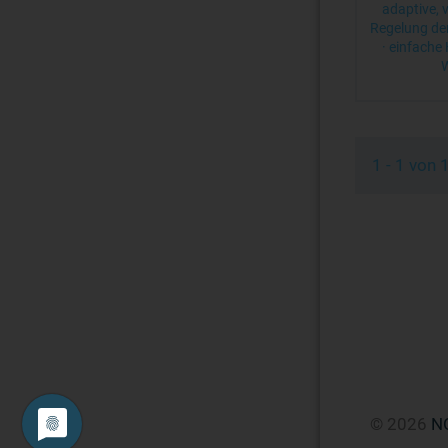
adaptive, 
Regelung de
· einfach
W
1 - 1 von
© 2026
N