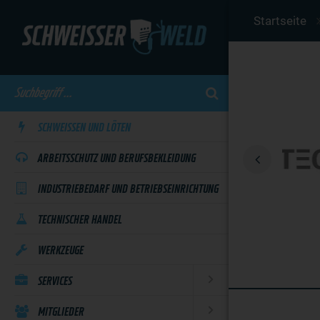
Skip
Startseite
to
main
content
SCHWEISSEN UND LÖTEN
ARBEITSSCHUTZ UND BERUFSBEKLEIDUNG
INDUSTRIEBEDARF UND BETRIEBSEINRICHTUNG
TECHNISCHER HANDEL
WERKZEUGE
SERVICES
MITGLIEDER