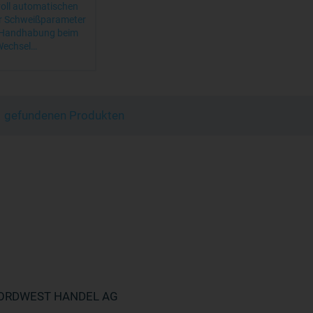
voll automatischen
r Schweißparameter
e Handhabung beim
echsel…
 1 gefundenen Produkten
ORDWEST HANDEL AG