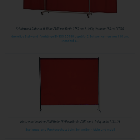
Schutzwand Robusto XL Höhe 2100 mm Breite 2150 mm 3-teilig, Vorhang 180 cm CEPRO
dreiteilige Stellwand · Vorhänge EN ISO 25980 geprüft · 2 Schwenkarmen von 110 cm,
Standard 4…
Schutzwand TransEco 2000 Höhe 1870 mm Breite 2000 mm 1-teilig, mobil SINOTEC
Stahlungs- und Funkenschutz beim Schweißen · leicht und mobil