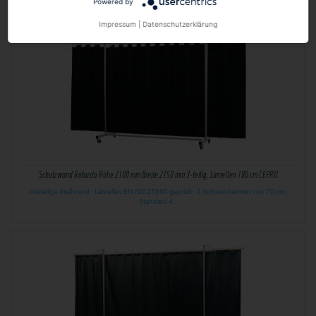
Powered by
Impressum
|
Datenschutzerklärung
Schutzwand Robusto Höhe 2100 mm Breite 2150 mm 3-teilig, Lamellen 180 cm CEPRO
dreiteilige Stellwand · Lamellen EN ISO 25980 geprüft · 2 Schwenkarmen von 70 cm,
Standard 4…