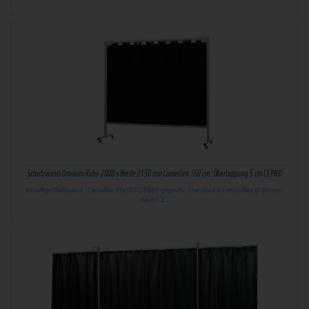
Schutzwand Omnium Höhe 2000 x Breite 2150 mm Lamellen 160 cm, Überlappung 5 cm CEPRO
einteilige Stellwand · Lamellen EN ISO 25980 geprüft · Standard 4 Lenkrollen Ø 50 mm,
davon 2…