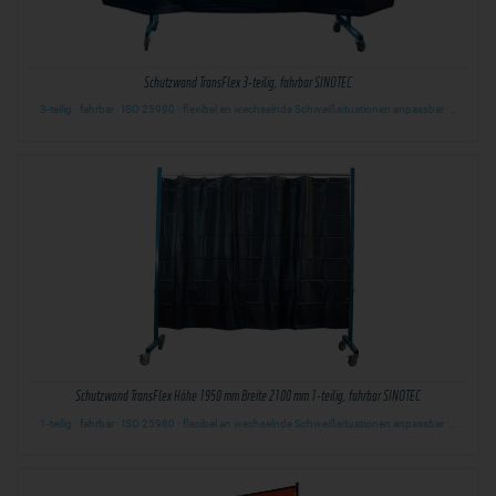
Schutzwand TransFlex 3-teilig, fahrbar SINOTEC
3-teilig · fahrbar · ISO 25980 · flexibel an wechselnde Schweißsituationen anpassbar ·…
Schutzwand TransFlex Höhe 1950 mm Breite 2100 mm 1-teilig, fahrbar SINOTEC
1-teilig · fahrbar · ISO 25980 · flexibel an wechselnde Schweißsituationen anpassbar ·…