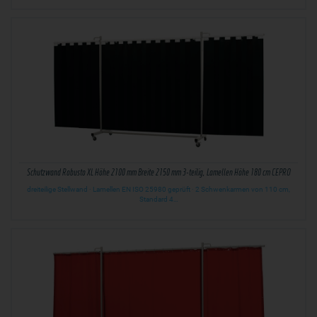
Schutzwand Robusto XL Höhe 2100 mm Breite 2150 mm 3-teilig, Lamellen Höhe 180 cm CEPRO
dreiteilige Stellwand · Lamellen EN ISO 25980 geprüft · 2 Schwenkarmen von 110 cm,
Standard 4…