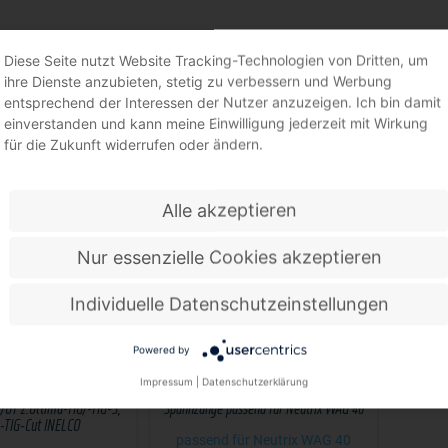
Diese Seite nutzt Website Tracking-Technologien von Dritten, um
NZANGEN (SCHWEISSEN)
ihre Dienste anzubieten, stetig zu verbessern und Werbung
entsprechend der Interessen der Nutzer anzuzeigen. Ich bin damit
einverstanden und kann meine Einwilligung jederzeit mit Wirkung
für die Zukunft widerrufen oder ändern.
Alle akzeptieren
Nur essenzielle Cookies akzeptieren
Individuelle Datenschutzeinstellungen
Powered by
Impressum
|
Datenschutzerklärung
UT z.Ultima-TIG/-TIG-S,
Spannzange passend für Neutrix WAG 40
-TIG-Cut INELCO
passend für Neutrix WAG 40