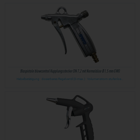
Blaspistole blowcontrol Kupplungsstecker DN 7,2 mit Normaldüse Ø 1,5 mm EWO
Hebelbetätigung · dosierbares Regelventil (0-max.) · Volumenstrom stufenlos…