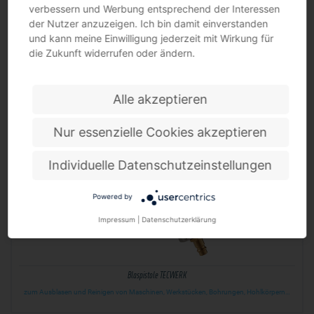
verbessern und Werbung entsprechend der Interessen
der Nutzer anzuzeigen. Ich bin damit einverstanden
und kann meine Einwilligung jederzeit mit Wirkung für
die Zukunft widerrufen oder ändern.
Blaspistole RIEGLER
dosierbare Blaspistole · Standarddüse · unten anschließbar · zum Ausblasen und Reinigen
von…
Alle akzeptieren
Nur essenzielle Cookies akzeptieren
Individuelle Datenschutzeinstellungen
Powered by
Impressum
|
Datenschutzerklärung
Blaspistole TECWERK
zum Ausblasen und Reinigen von Maschinen, Werkstücken, Bohrungen, Hohlkörpern…