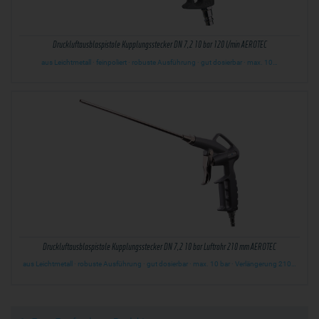
Druckluftausblaspistole Kupplungsstecker DN 7,2 10 bar 120 l/min AEROTEC
aus Leichtmetall · feinpoliert · robuste Ausführung · gut dosierbar · max. 10…
Druckluftausblaspistole Kupplungsstecker DN 7,2 10 bar Luftrohr 210 mm AEROTEC
aus Leichtmetall · robuste Ausführung · gut dosierbar · max. 10 bar · Verlängerung 210…