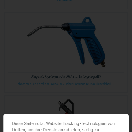
Lackier- und…
Blaspistole Kupplungsstecker DN 7,2 mit Verlängerung EWO
abschraub- und drehbar · Gehäuse / Hebel: Polyamid 6 GK30 (recyclebar) ·…
Diese Seite nutzt Website Tracking-Technologien von
Dritten, um ihre Dienste anzubieten, stetig zu