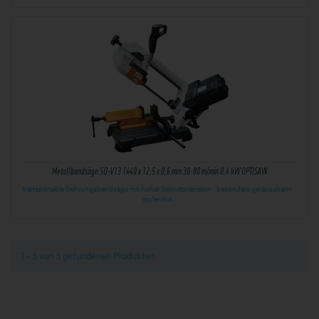
Metallbandsäge SQ-V13 1440 x 12,5 x 0,6 mm 30-80 m/min 0,4 kW OPTISAW
transportable Gehrungsbandsäge mit hoher Schnittpräzision · besonders geräuscharm ·
stufenlos…
1 - 5 von 5 gefundenen Produkten