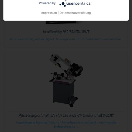
Powered by
Impressum
|
Datenschutzerklärung
Metallbandsäge MBS 150 METALLKRAFT
stufenlose Schnittgeschwindigkeit · Spezialgetriebe · DC-Antriebsmotor · elektronische…
Metallbandsäge S 131 GH 1638 x 13 x 0,65 mm 22+31+55 m/min 1,1 kW OPTISAW
kugelgelagerte Sägebandführung · Schnellspannschraubstock · automatische
Endabschaltung ·…