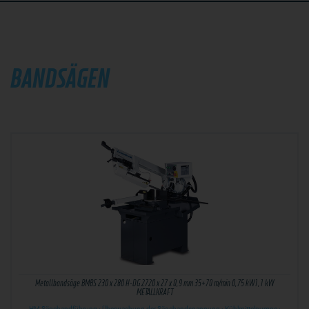
BANDSÄGEN
Metallbandsäge BMBS 230 x 280 H-DG 2720 x 27 x 0,9 mm 35+70 m/min 0,75 kW1,1 kW
METALLKRAFT
HM Sägebandführung · Überwachung der Sägebandspannung · Kühlmittelpumpe ·