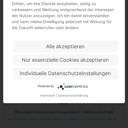
Dritten, um ihre Dienste anzubieten, stetig zu
verbessern und Werbung entsprechend der Interessen
der Nutzer anzuzeigen. Ich bin damit einverstanden
und kann meine Einwilligung jederzeit mit Wirkung für
die Zukunft widerrufen oder ändern.
Kühlgerät Kühlgerät W WELDING TEAM
passend zu 1000 152 161
Alle akzeptieren
Nur essenzielle Cookies akzeptieren
Individuelle Datenschutzeinstellungen
Powered by
Impressum
|
Datenschutzerklärung
Mikrozerstäuber für Bremsenreiniger Fassungsvermögen 0,5 l Behälter aus Alu REILANG
aus Aluminium · speziell zum Zerstäuben und Auftragen von Bremsenreinigern aller Art ·…