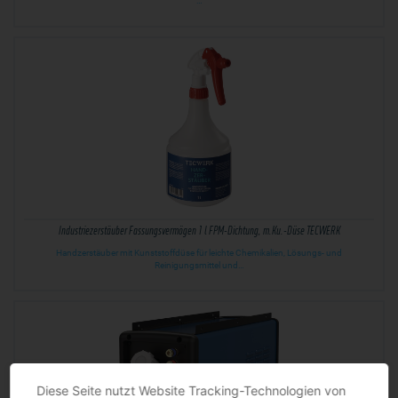
…
Industriezerstäuber Fassungsvermögen 1 l FPM-Dichtung, m.Ku.-Düse TECWERK
Handzerstäuber mit Kunststoffdüse für leichte Chemikalien, Lösungs- und
Reinigungsmittel und…
Diese Seite nutzt Website Tracking-Technologien von