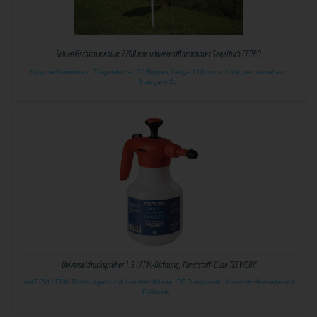
Schweißschirm medium 2200 mm schwerentflammbares Segeltuch CEPRO
Kippmechanismus · Tragetasche · 10 Rippen, Länge 110 cm, mit Kappen versehen ·
Stange in 2…
Universaldrucksprüher 1,5 l FPM-Dichtung, Kunststoff-Düse TECWERK
mit FPM / FKM Dichtungen und Kunststoffdüse · PP Pumpwerk · Kunststoffbehälter mit
Füllskala,…