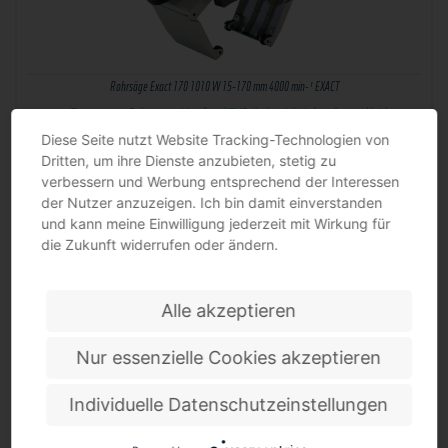
Rohrsäge Exact 170 1010 W 15-170 mm 4000 min-¹ EXACT
zum Trennen von Rohren aus Metall und PVC · hoher Arbeitskomfort und leichte
Bedienung Weitere…
Diese Seite nutzt Website Tracking-Technologien von
Dritten, um ihre Dienste anzubieten, stetig zu
verbessern und Werbung entsprechend der Interessen
der Nutzer anzuzeigen. Ich bin damit einverstanden
und kann meine Einwilligung jederzeit mit Wirkung für
die Zukunft widerrufen oder ändern.
Alle akzeptieren
Nur essenzielle Cookies akzeptieren
Rohrsäge Exact 170E 1100 W 15-170 mm 1600-3500 min-¹ EXACT
Individuelle Datenschutzeinstellungen
zum Trennen von Rohren aus Metall und PVC · durch die regelbare Drehzahl ideal für
Edelstahl-…