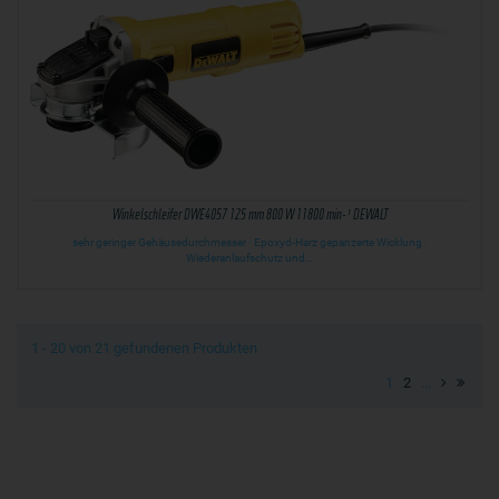
Winkelschleifer DWE4057 125 mm 800 W 11800 min-¹ DEWALT
sehr geringer Gehäusedurchmesser · Epoxyd-Harz gepanzerte Wicklung ·
Wiederanlaufschutz und…
1 - 20 von 21 gefundenen Produkten
1
2
...