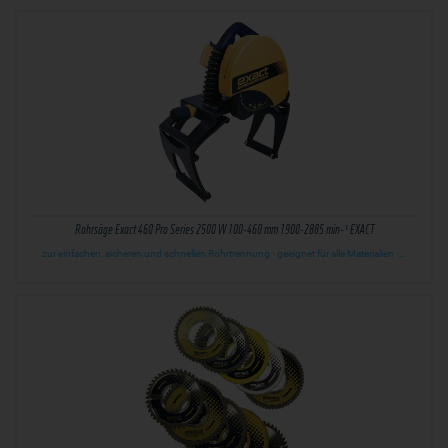
Rohrsäge Exact 460 Pro Series 2500 W 100-460 mm 1900-2885 min-¹ EXACT
zur einfachen, sicheren und schnellen Rohrtrennung · geeignet für alle Materialien ·…