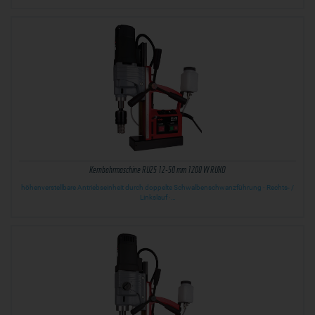
Kernbohrmaschine RU25 12-50 mm 1200 W RUKO
höhenverstellbare Antriebseinheit durch doppelte Schwalbenschwanzführung · Rechts- /
Linkslauf ·…