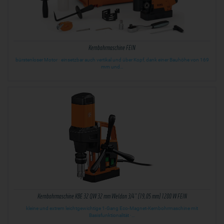
Kernbohrmaschine FEIN
bürstenloser Motor · einsetzbar auch vertikal und über Kopf, dank einer Bauhöhe von 169
mm und…
Kernbohrmaschine KBE 32 QW 32 mm Weldon 3/4" (19,05 mm) 1200 W FEIN
kleine und extrem leichtgewichtige 1-Gang Eco-Magnet-Kernbohrmaschine mit
Basisfunktionalität ·…