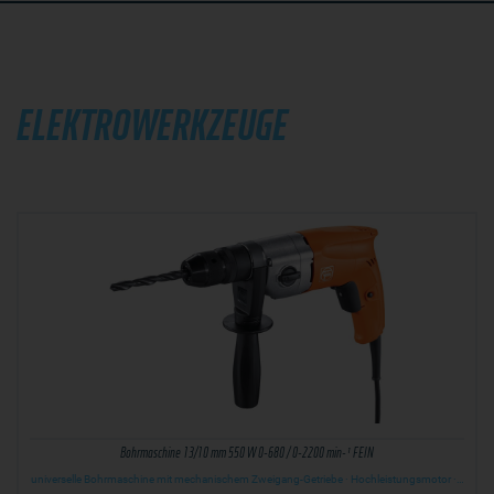
ELEKTROWERKZEUGE
Bohrmaschine 13/10 mm 550 W 0-680 / 0-2200 min-¹ FEIN
universelle Bohrmaschine mit mechanischem Zweigang-Getriebe · Hochleistungsmotor ·…