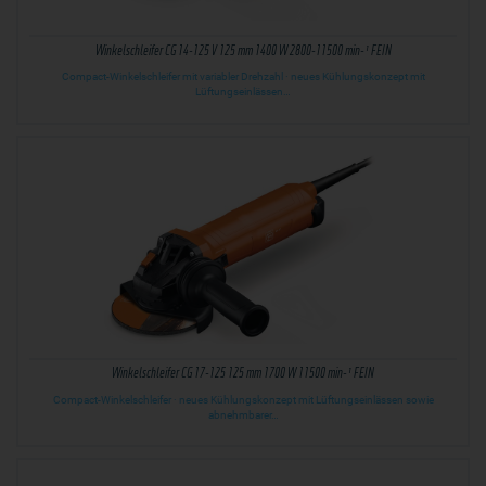
Winkelschleifer CG 14-125 V 125 mm 1400 W 2800-11500 min-¹ FEIN
Compact-Winkelschleifer mit variabler Drehzahl · neues Kühlungskonzept mit
Lüftungseinlässen…
Winkelschleifer CG 17-125 125 mm 1700 W 11500 min-¹ FEIN
Compact-Winkelschleifer · neues Kühlungskonzept mit Lüftungseinlässen sowie
abnehmbarer…