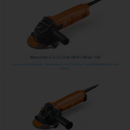
Winkelschleifer CG 10-125 125 mm 1000 W 11000 min-¹ FEIN
Compact-Winkelschleifer · Getriebekopf um 90° drehbar · hohe Überlastfähigkeit dank
direkter…