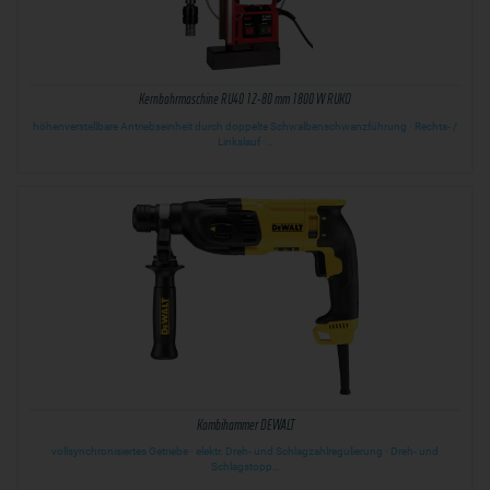
Kernbohrmaschine RU40 12-80 mm 1800 W RUKO
höhenverstellbare Antriebseinheit durch doppelte Schwalbenschwanzführung · Rechts- /
Linkslauf ·…
Kombihammer DEWALT
vollsynchronisiertes Getriebe · elektr. Dreh- und Schlagzahlregulierung · Dreh- und
Schlagstopp…