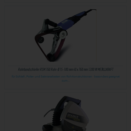
Rohrbandschleifer RSM 760 Rohr-Ø 15-180 mm 40 x 760 mm 1200 W METALLKRAFT
für Schleif-, Polier- und Satinierarbeiten von Rohrkonstruktionen · besonders geeignet
zum…