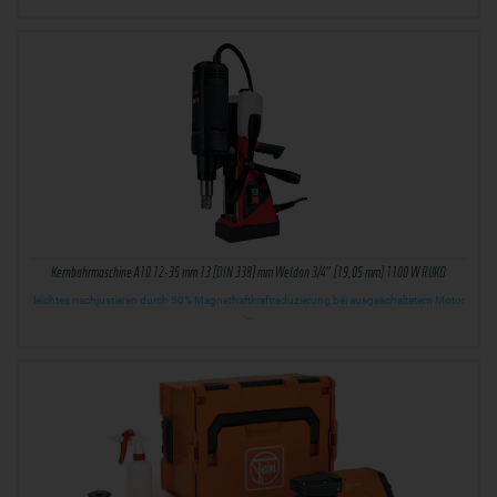
Kernbohrmaschine A10 12-35 mm 13 (DIN 338) mm Weldon 3/4″ (19,05 mm) 1100 W RUKO
leichtes nachjustieren durch 50% Magnethaftkraftreduzierung bei ausgeschaltetem Motor
·…