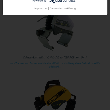
Powered by
Impressum
|
Datenschutzerklärung
Rohrsäge Exact 220E 1100 W 15-220 mm 1600-3500 min-¹ EXACT
zum Trennen von Rohren aus Metall und PVC · durch die regelbare Drehzahl ideal für
Edelstahl-…