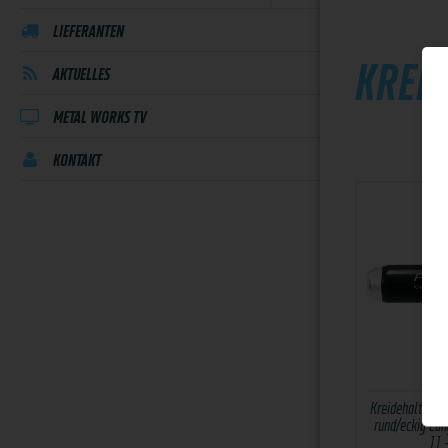
LIEFERANTEN
KREI
AKTUELLES
METAL WORKS TV
KONTAKT
Kreidehalter Pi
rund/eckig Lä
11 