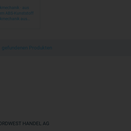
kmechanik · aus
em ABS-Kunststoff
ckmechanik aus…
 1 gefundenen Produkten
ORDWEST HANDEL AG