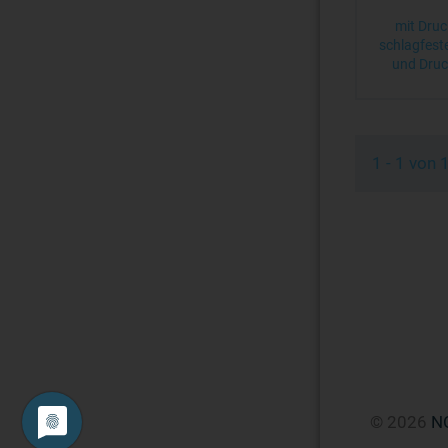
mit Druc
schlagfest
und Dru
1 - 1 von
© 2026
N