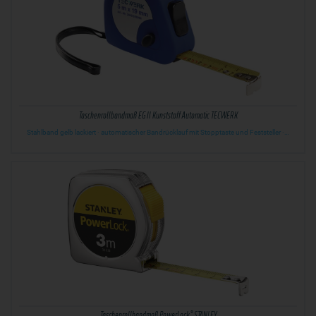
Taschenrollbandmaß EG II Kunststoff Automatic TECWERK
Stahlband gelb lackiert · automatischer Bandrücklauf mit Stopptaste und Feststeller ·…
Taschenrollbandmaß PowerLock® STANLEY