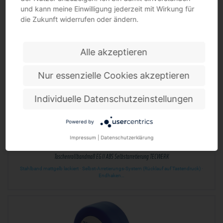
und kann meine Einwilligung jederzeit mit Wirkung für
Taschenmessschieber DIN 862 TECWERK
die Zukunft widerrufen oder ändern.
Skala und Nonius mattverchromt · für Innen-, Außen- und Tiefenmessung · Art.-Nr. 2000
851 005…
Alle akzeptieren
Nur essenzielle Cookies akzeptieren
Individuelle Datenschutzeinstellungen
Powered by
Impressum
|
Datenschutzerklärung
Taschenrollbandmaß EG II ABS Selbstarretierung TECWERK
Stahlband mattgelb lackiert · Selbst-Arretierungs-System (Rücklauf auf Tastendruck) ·
Endhaken…