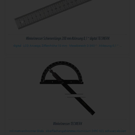
Winkelmesser Schienenlänge 200 mm Ablesung 0,1 ° digital TECWERK
digital · LCD Anzeige, Ziffernhöhe 10 mm · Messbereich 0-360 ° · Ablesung 0,1 ° ·…
Winkelmesser TECWERK
mit mattverchromter Skala · oberflächengehärtetes Aluminium (HRC 62), schwarz eloxiert