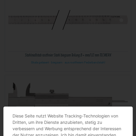
Stahlmaßstab rostfreier Stahl biegsam Teilung B = mm/1/2 mm TECWERK
Skala gelasert · biegsam · aus rostfreiem Federbandstahl
Diese Seite nutzt Website Tracking-Technologien von
Dritten, um ihre Dienste anzubieten, stetig zu
verbessern und Werbung entsprechend der Interessen
der Nutzer anzuzeigen. Ich bin damit einverstanden