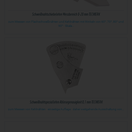
Schweißnahtschiebelehre Messbereich 0-20 mm TECWERK
zum Messen von Flachschweißnähten und Kehlnähten mit Winkeln von 60°, 70°, 80° und
90° · Skala…
Schweißnahtspeziallehre Ablesegenauigkeit 0,1 mm TECWERK
zum Messen von Kehlnähten · einseitige Auflage · daher weitgehende Ausschaltung von…