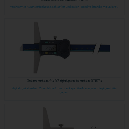
verchromtes Kunststoffgehäuse, schlagfest und poliert · Band vollständig mit Mylar®…
Tiefenmessschieber DIN 862 digital gerade Messschiene TECWERK
digital · gut ablesbar · Ziffernhöhe 8 mm · das kapazitive Messsystem liegt geschützt
gegen…