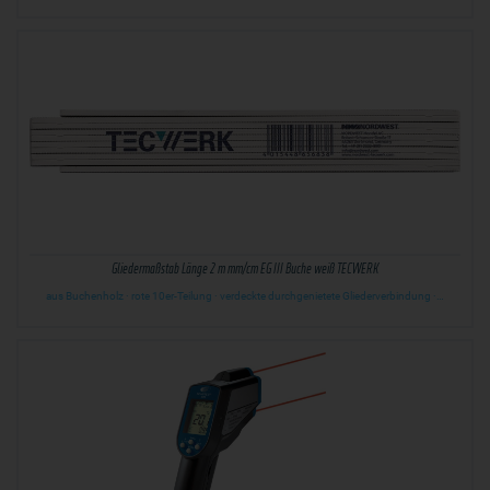
Gliedermaßstab Länge 2 m mm/cm EG III Buche weiß TECWERK
aus Buchenholz · rote 10er-Teilung · verdeckte durchgenietete Gliederverbindung ·…