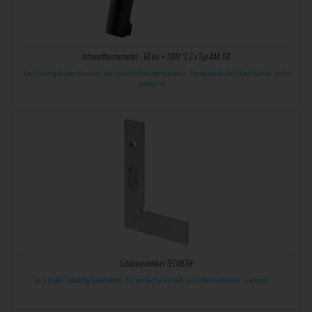
Infrarotthermometer - 60 bis + 1000 °C 2 x Typ AAA TFA
berührungsloses Messen der Oberflächentemperatur · für spiegelnde Oberflächen nicht
geeignet ·…
Schlosserwinkel TECWERK
aus Stahl · allseitig bearbeitet · für einfache Anreiß- und Richtarbeiten · verzinkt ·…