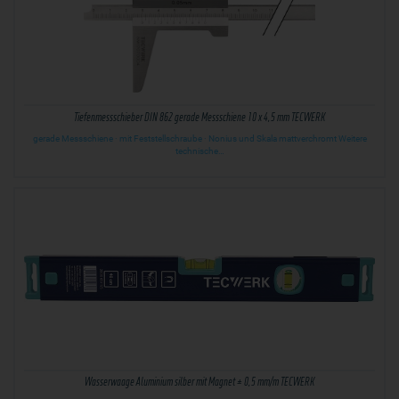
Tiefenmessschieber DIN 862 gerade Messschiene 10 x 4,5 mm TECWERK
gerade Messschiene · mit Feststellschraube · Nonius und Skala mattverchromt Weitere
technische…
Wasserwaage Aluminium silber mit Magnet ± 0,5 mm/m TECWERK