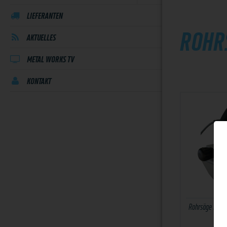
LIEFERANTEN
ROHR
AKTUELLES
METAL WORKS TV
KONTAKT
Rohrsäge Exac
400