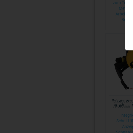
zum Trenn
Metall 
Arbeitsko
Bedie
Rohrsäge Exac
70-360 mm 1
integri
Schnittf
Anzei
Schnittg