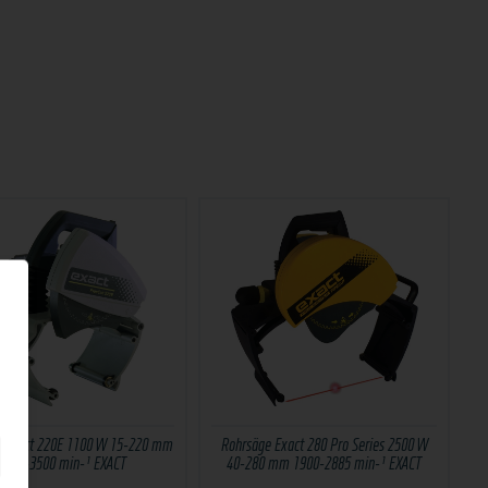
 Exact 220E 1100 W 15-220 mm
Rohrsäge Exact 280 Pro Series 2500 W
1600-3500 min-¹ EXACT
40-280 mm 1900-2885 min-¹ EXACT