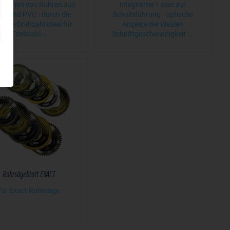
Trennen von Rohren aus
integrierter Laser zur
all und PVC · durch die
Schnittführung · optische
lbare Drehzahl ideal für
Anzeige der idealen
Edelstahl-…
Schnittgeschwindigkeit ·…
Rohrsägeblatt EXACT
für Exact Rohrsäge