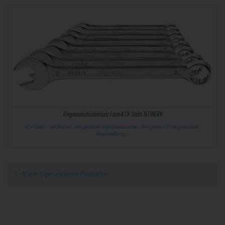
Ringmaulschlüsselsatz Form A CV-Stahl TECWERK
CV-Stahl · verchromt · mit gleichen Schlüsselweiten · Ringseite 15° abgewinkelt,
Maulstellung…
1 - 5 von 5 gefundenen Produkten