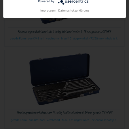
Powered by
Impressum
|
Datenschutzerklärung
Knarrenringmaulschlüsselsatz 8-teilig Schlüsselweiten 8-19 mm gerade TECWERK
gerade Form · aus CV-Stahl · verchromt · Maul 15° abgewinkelt · 72 Zähne · Inhalt: je 1…
Maulringratschenschlüsselsatz 16-teilig Schlüsselweiten 8-19 mm gerade TECWERK
gerade Form · aus CV-Stahl · verchromt · Maul 15° abgewinkelt · 72 Zähne Inhalt: je 1…