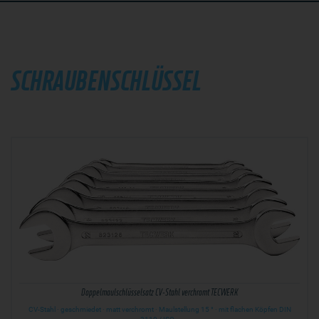
SCHRAUBENSCHLÜSSEL
Doppelmaulschlüsselsatz CV-Stahl verchromt TECWERK
CV-Stahl · geschmiedet · matt verchromt · Maulstellung 15 ° · mit flachen Köpfen DIN