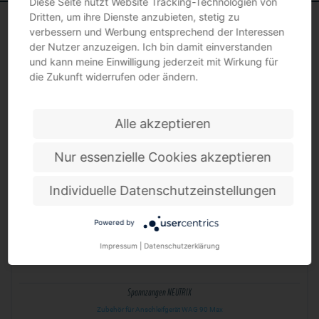
Diese Seite nutzt Website Tracking-Technologien von
Dritten, um ihre Dienste anzubieten, stetig zu
verbessern und Werbung entsprechend der Interessen
der Nutzer anzuzeigen. Ich bin damit einverstanden
und kann meine Einwilligung jederzeit mit Wirkung für
SPANNZANGEN
die Zukunft widerrufen oder ändern.
Alle akzeptieren
Nur essenzielle Cookies akzeptieren
Individuelle Datenschutzeinstellungen
Powered by
Impressum
|
Datenschutzerklärung
Spannzangen NEUTRIX
Zubehör für Anschleifgerät WAG 90 Max