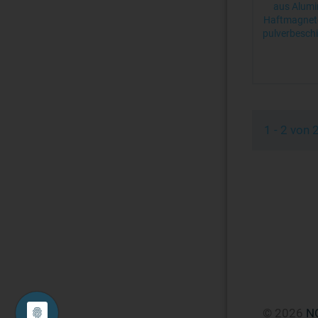
aus Alumi
Haftmagnete
pulverbeschi
1 - 2 von
© 2026
N