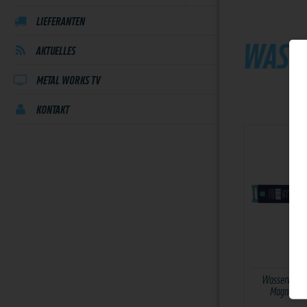
LIEFERANTEN
WASS
AKTUELLES
METAL WORKS TV
KONTAKT
Wasserwaage
Magnet ±