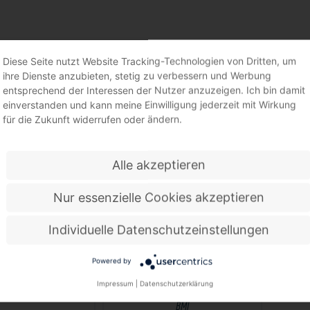
ERWAAGEN
Diese Seite nutzt Website Tracking-Technologien von Dritten, um
ihre Dienste anzubieten, stetig zu verbessern und Werbung
entsprechend der Interessen der Nutzer anzuzeigen. Ich bin damit
einverstanden und kann meine Einwilligung jederzeit mit Wirkung
für die Zukunft widerrufen oder ändern.
Alle akzeptieren
Nur essenzielle Cookies akzeptieren
Individuelle Datenschutzeinstellungen
Powered by
 Aluminium silber mit
Wasserwaage ULTRASONIC 20 cm
Impressum
|
Datenschutzerklärung
 0,5 mm/m TECWERK
Aluminium silber ± 0,5mm/m mit Magnet
BMI