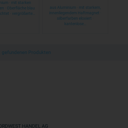
nium · mit starken
aus Aluminium · mit starkem,
n · Oberfläche blau
innenliegendem Haftmagnet ·
chtet · vergrößerte…
silberfarben eloxiert ·
kantenlose…
 2 gefundenen Produkten
ORDWEST HANDEL AG