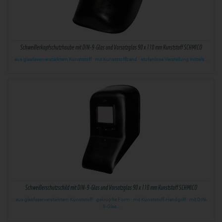
Schweißerkopfschutzhaube mit DIN-9-Glas und Vorsatzglas 90 x 110 mm Kunststoff SCHMICO
aus glasfaserverstärktem Kunststoff · mit Kunststoffband · stufenlose Verstellung mittels…
Schweißerschutzschild mit DIN-9-Glas und Vorsatzglas 90 x 110 mm Kunststoff SCHMICO
aus glasfaserverstärktem Kunststoff · gekröpfte Form · mit Kunststoff-Handgriff · mit DIN-
9-Glas…