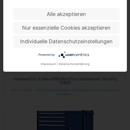
Schubladen…
Alle akzeptieren
Nur essenzielle Cookies akzeptieren
Individuelle Datenschutzeinstellungen
Powered by
Impressum
|
Datenschutzerklärung
Rollwerkbank PLUS 2.0 T Außen-B1090xT500xH1055mm Schubladenanzahl 7 30 kg 500 kg
TECWERK
mit 7 Schubladen · Handgriff · kugelgelagerten, mit Teleskopschienen herausziehbaren
Schubladen…