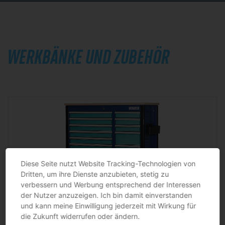
WERKBÄNKE UND ZUBEHÖR
Diese Seite nutzt Website Tracking-Technologien von
Dritten, um ihre Dienste anzubieten, stetig zu
verbessern und Werbung entsprechend der Interessen
der Nutzer anzuzeigen. Ich bin damit einverstanden
und kann meine Einwilligung jederzeit mit Wirkung für
Rollwerkbank PLUS 2.0 S Außen-B1150xT500xH1015mm Schubladenanzahl 13 30 kg 500 kg
TECWERK
die Zukunft widerrufen oder ändern.
mit 13 Schubladen · Handgriff · kugelgelagerten, mit Teleskopschienen herausziehbaren