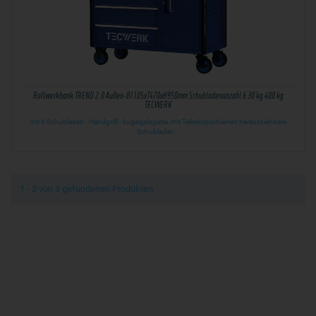
Rollwerkbank TREND 2.0 Außen-B1105xT470xH950mm Schubladenanzahl 6 30 kg 400 kg
TECWERK
mit 6 Schubladen · Handgriff · kugelgelagerte, mit Teleskopschienen herausziehbare
Schubladen…
1 - 3 von 3 gefundenen Produkten