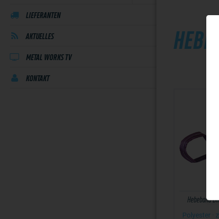
LIEFERANTEN
HEBE
AKTUELLES
METAL WORKS TV
KONTAKT
Hebeband DI
Polyester · 