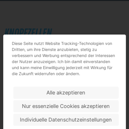
KNOPFZELLEN
Diese Seite nutzt Website Tracking-Technologien von
Dritten, um ihre Dienste anzubieten, stetig zu
verbessern und Werbung entsprechend der Interessen
der Nutzer anzuzeigen. Ich bin damit einverstanden
und kann meine Einwilligung jederzeit mit Wirkung für
die Zukunft widerrufen oder ändern.
Alle akzeptieren
Nur essenzielle Cookies akzeptieren
Individuelle Datenschutzeinstellungen
Batterie Freshmaster® P3 11,1 V 6800 mAh JAS
6800 mAh / 75,48 Wh / 11,1 V