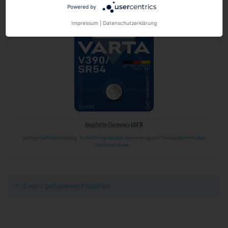
Powered by
Impressum
|
Datenschutzerklärung
Knopfzelle Electronics VARTA
geringe Selbstentladung · hohe Energiedichte sowie ein gutes Temperaturverhalten
zeichnen diese…
1 - 2 von 2 gefundenen Produkten