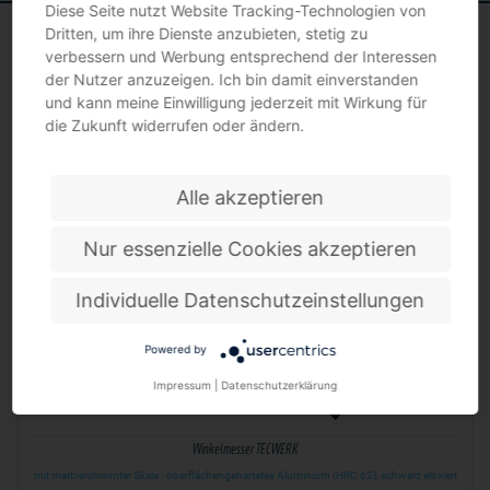
Diese Seite nutzt Website Tracking-Technologien von
Dritten, um ihre Dienste anzubieten, stetig zu
verbessern und Werbung entsprechend der Interessen
der Nutzer anzuzeigen. Ich bin damit einverstanden
und kann meine Einwilligung jederzeit mit Wirkung für
WINKELMESSER
die Zukunft widerrufen oder ändern.
Alle akzeptieren
Nur essenzielle Cookies akzeptieren
Individuelle Datenschutzeinstellungen
Powered by
Impressum
|
Datenschutzerklärung
Winkelmesser TECWERK
mit mattverchromter Skala · oberflächengehärtetes Aluminium (HRC 62), schwarz eloxiert