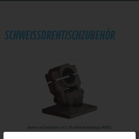
SCHWEISSDREHTISCHZUBEHÖR
Brenner- und Stativhalter 4 x 8,5, 60 x 60 mm Aluminiumguss MERKLE
für die Aufnahme und Positionierung von Maschinen- und Roboterbrennern · die