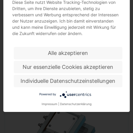
gesamte…
Diese Seite nutzt Website Tracking-Technologien von
Dritten, um ihre Dienste anzubieten, stetig zu
verbessern und Werbung entsprechend der Interessen
der Nutzer anzuzeigen. Ich bin damit einverstanden
und kann meine Einwilligung jederzeit mit Wirkung für
die Zukunft widerrufen oder ändern.
Alle akzeptieren
Nur essenzielle Cookies akzeptieren
Brennerstativ horizontal/vertikal: 500/290 mm 360 ° MERKLE
Individuelle Datenschutzeinstellungen
massiv und schwingungsfrei konstruiert · die Verwendung ist für den Aufbau von UP-,
MIG/MAG-,…
Powered by
Impressum
|
Datenschutzerklärung