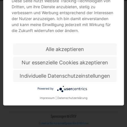
Diese Seite nutzt Website Tracking-Technologien von
Dritten, um ihre Dienste anzubieten, stetig zu
verbessern und Werbung entsprechend der Interessen
der Nutzer anzuzeigen. Ich bin damit einverstanden
und kann meine Einwilligung jederzeit mit Wirkung für
SPANNZANGEN
die Zukunft widerrufen oder ändern.
Alle akzeptieren
Nur essenzielle Cookies akzeptieren
Individuelle Datenschutzeinstellungen
Powered by
Impressum
|
Datenschutzerklärung
Spannzangen NEUTRIX
Zubehör für Anschleifgerät WAG 90 Max