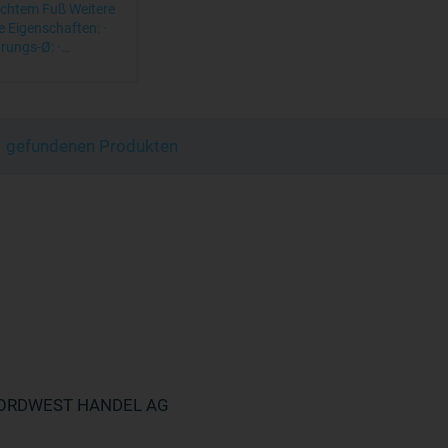
chtem Fuß Weitere
e Eigenschaften: ·
rungs-Ø: ·…
 1 gefundenen Produkten
ORDWEST HANDEL AG