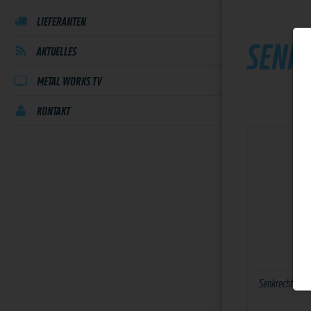
LIEFERANTEN
SENK
AKTUELLES
METAL WORKS TV
KONTAKT
Senkrechtspann