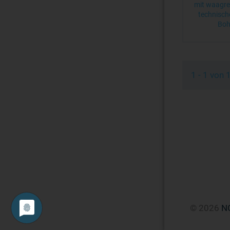
mit waagre
technisch
Boh
1 - 1 von
© 2026
N